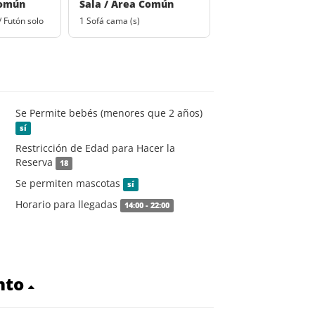
Común
Sala / Area Común
/ Futón solo
1 Sofá cama (s)
Se Permite bebés (menores que 2 años)
sí
Restricción de Edad para Hacer la
Reserva
18
Se permiten mascotas
sí
Horario para llegadas
14:00 - 22:00
nto