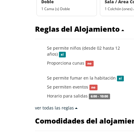
Doble
Sala / Area 
1 Cama (s) Doble
1 Colchón (ones) 
Reglas del Alojamiento
Se permite niños (desde 02 hasta 12
años)
sí
Proporciona cunas
no
Se permite fumar en la habitación
sí
Se permiten eventos
no
Horario para salidas
6:00 - 10:00
ver todas las reglas
Comodidades del alojamie