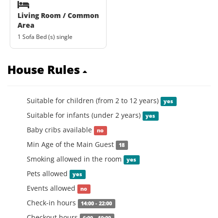
Living Room / Common
Area
1 Sofa Bed (s) single
House Rules
Suitable for children (from 2 to 12 years)
yes
Suitable for infants (under 2 years)
yes
Baby cribs available
no
Min Age of the Main Guest
18
Smoking allowed in the room
yes
Pets allowed
yes
Events allowed
no
Check-in hours
14:00 - 22:00
Checkout hours