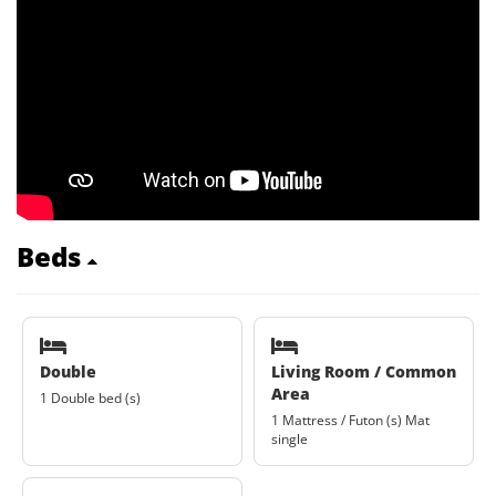
Beds
Double
Living Room / Common
Area
1 Double bed (s)
1 Mattress / Futon (s) Mat
single