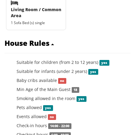
Living Room / Common
Area
1 Sofa Bed (s) single
House Rules
Suitable for children (from 2 to 12 years)
yes
Suitable for infants (under 2 years)
yes
Baby cribs available
no
Min Age of the Main Guest
18
Smoking allowed in the room
yes
Pets allowed
yes
Events allowed
no
Check-in hours
14:00 - 22:00
Checkout hours