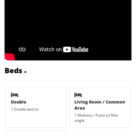
Beds
Double
Living Room / Common
Area
1 Double bed (s)
1 Mattress / Futon (s) Mat
single